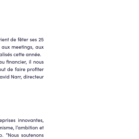
ent de fêter ses 25
e aux meetings, aux
alisés cette année.
 financier, il nous
t de faire profiter
vid Narr, directeur
eprises innovantes,
amisme, l’ambition et
up. “Nous soutenons