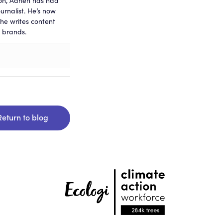
on, Adrien has had
urnalist. He’s now
e writes content
 brands.
Return to blog